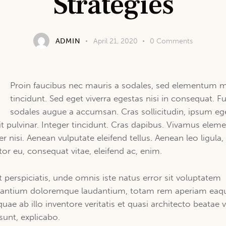
Strategies
ADMIN
April 21, 2020
0
Comments
Q
Proin faucibus nec mauris a sodales, sed elementum m
tincidunt. Sed eget viverra egestas nisi in consequat. F
sodales augue a accumsan. Cras sollicitudin, ipsum eg
it pulvinar. Integer tincidunt. Cras dapibus. Vivamus ele
r nisi. Aenean vulputate eleifend tellus. Aenean leo ligula,
itor eu, consequat vitae, eleifend ac, enim.
t perspiciatis, unde omnis iste natus error sit voluptatem
antium doloremque laudantium, totam rem aperiam eaq
quae ab illo inventore veritatis et quasi architecto beatae v
 sunt, explicabo.