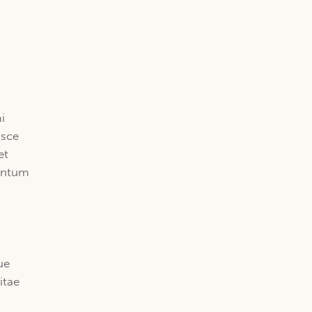
i
usce
et
mentum
ue
itae