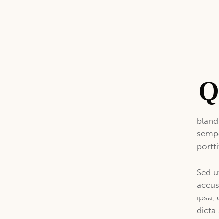
bland
sempe
portt
Sed u
accus
ipsa, 
dicta