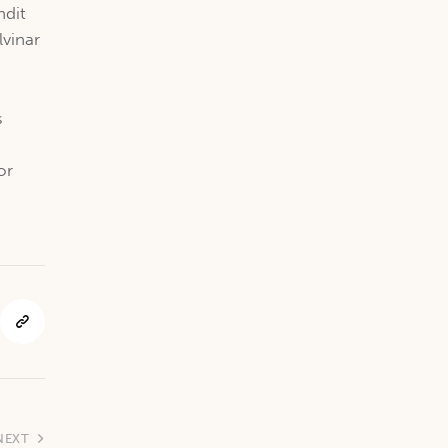
ndit
vinar
s
or
NEXT