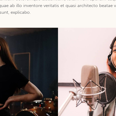
quae ab illo inventore veritatis et quasi architecto beatae v
 sunt, explicabo.