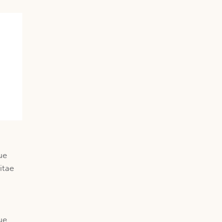
ue
itae
ue