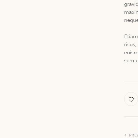
gravid
maxim
neque 
Etiam
risus
euism
sem e
PRE