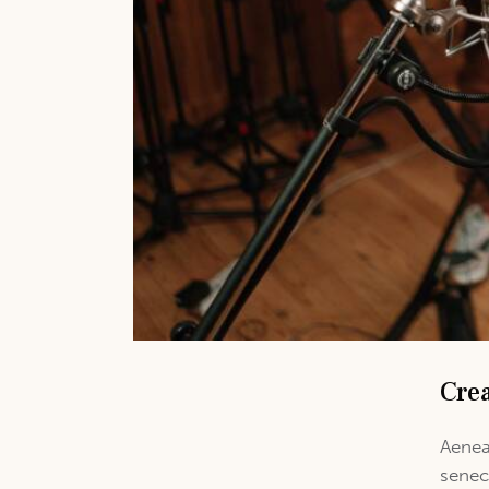
Crea
Aenea
senec